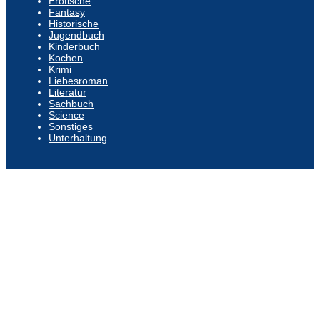
Erotische
Fantasy
Historische
Jugendbuch
Kinderbuch
Kochen
Krimi
Liebesroman
Literatur
Sachbuch
Science
Sonstiges
Unterhaltung