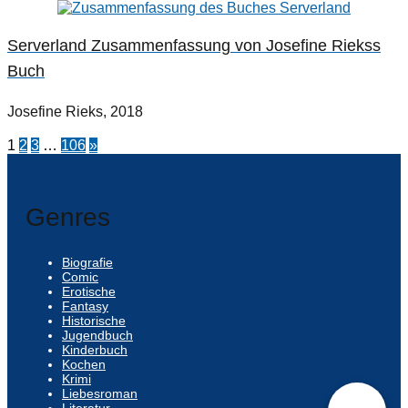
Serverland Zusammenfassung von Josefine Riekss
Buch
Josefine Rieks, 2018
1
2
3
…
106
»
Genres
Biografie
Comic
Erotische
Fantasy
Historische
Jugendbuch
Kinderbuch
Kochen
Krimi
Liebesroman