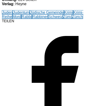
Verlag:
Heyne
Juden
Judentum
Jüdische Gemeinde
Krimi
Krimi-
Reihe
Mord
Rabbi
Rabbiner
Schweiz
Züric
Zürich
TEILEN